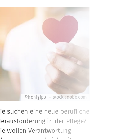
©honigjp31 – stock.adobe.com
ie suchen eine neue berufliche
Wir
erausforderung in der Pflege?
Lei
ie wollen Verantwortung
wir